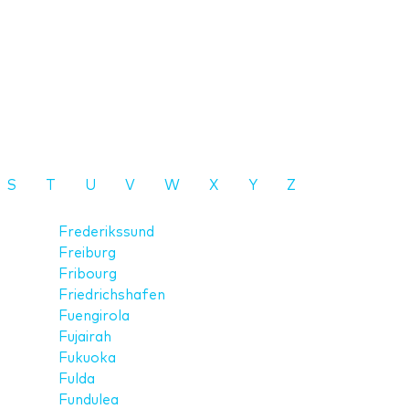
S
T
U
V
W
X
Y
Z
Frederikssund
Freiburg
Fribourg
Friedrichshafen
Fuengirola
Fujairah
Fukuoka
Fulda
Fundulea