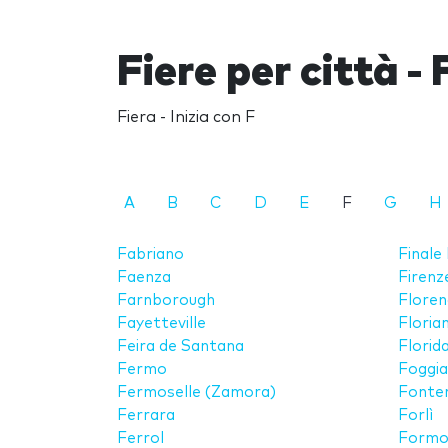
Fiere per città - 
Fiera - Inizia con F
A
B
C
D
E
F
G
H
Fabriano
Finale
Faenza
Firenz
Farnborough
Floren
Fayetteville
Floria
Feira de Santana
Florid
Fermo
Foggia
Fermoselle (Zamora)
Fonte
Ferrara
Forlì
Ferrol
Formo