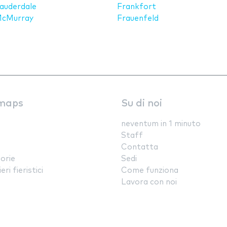
auderdale
Frankfort
McMurray
Frauenfeld
maps
Su di noi
neventum in 1 minuto
Staff
Contatta
orie
Sedi
ri fieristici
Come funziona
Lavora con noi