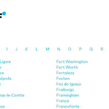
F
I
J
K
L
M
N
O
P
Q
R
 Ligure
Fort Washington
e
Fort Worth
ce
Fortaleza
nópolis
Foshan
a
Foz do Iguaçu
Fraiburgo
nay-le-Comte
Framingham
Franca
sa
Francoforte