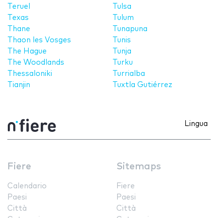
Teruel
Tulsa
Texas
Tulum
Thane
Tunapuna
Thaon les Vosges
Tunis
The Hague
Tunja
The Woodlands
Turku
Thessaloniki
Turrialba
Tianjin
Tuxtla Gutiérrez
Lingua
Fiere
Sitemaps
Calendario
Fiere
Paesi
Paesi
Città
Città