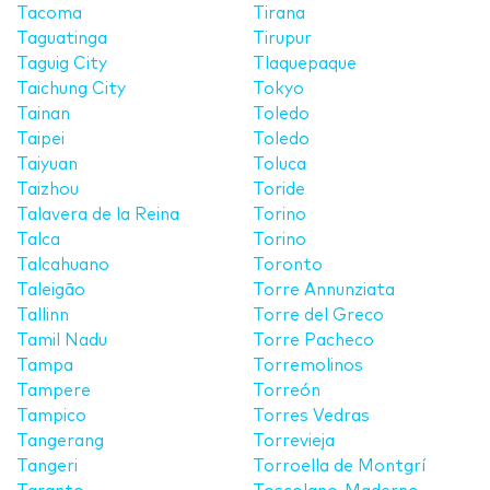
Tacoma
Tirana
Taguatinga
Tirupur
Taguig City
Tlaquepaque
Taichung City
Tokyo
Tainan
Toledo
Taipei
Toledo
Taiyuan
Toluca
Taizhou
Toride
Talavera de la Reina
Torino
Talca
Torino
Talcahuano
Toronto
Taleigão
Torre Annunziata
Tallinn
Torre del Greco
Tamil Nadu
Torre Pacheco
Tampa
Torremolinos
Tampere
Torreón
Tampico
Torres Vedras
Tangerang
Torrevieja
Tangeri
Torroella de Montgrí