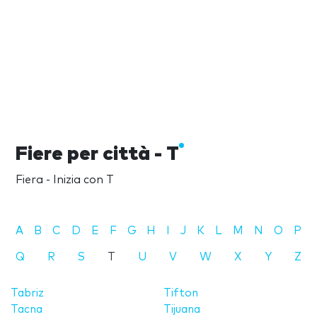
Fiere per città - T
Fiera - Inizia con T
A
B
C
D
E
F
G
H
I
J
K
L
M
N
O
P
Q
R
S
T
U
V
W
X
Y
Z
Tabriz
Tifton
Tacna
Tijuana