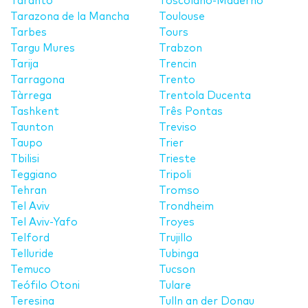
Taranto
Toscolano-Maderno
Tarazona de la Mancha
Toulouse
Tarbes
Tours
Targu Mures
Trabzon
Tarija
Trencin
Tarragona
Trento
Tàrrega
Trentola Ducenta
Tashkent
Três Pontas
Taunton
Treviso
Taupo
Trier
Tbilisi
Trieste
Teggiano
Tripoli
Tehran
Tromso
Tel Aviv
Trondheim
Tel Aviv-Yafo
Troyes
Telford
Trujillo
Telluride
Tubinga
Temuco
Tucson
Teófilo Otoni
Tulare
Teresina
Tulln an der Donau