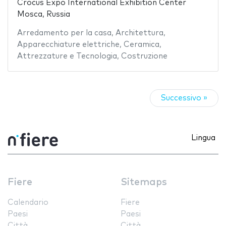
Crocus Expo International Exhibition Center
Mosca, Russia
Arredamento per la casa
,
Architettura
,
Apparecchiature elettriche
,
Ceramica
,
Attrezzature e Tecnologia
,
Costruzione
Successivo »
Lingua
Fiere
Sitemaps
Calendario
Fiere
Paesi
Paesi
Città
Città