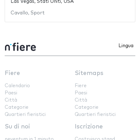
Las Vegas, Stati Uniti, USA
Cavallo
,
Sport
Lingua
Fiere
Sitemaps
Calendario
Fiere
Paesi
Paesi
Città
Città
Categorie
Categorie
Quartieri fieristici
Quartieri fieristici
Su di noi
Iscrizione
neventum in 1 minuto
Costruisco stand