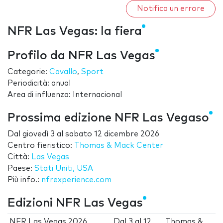
Notifica un errore
NFR Las Vegas: la fiera
Profilo da NFR Las Vegas
Categorie:
Cavallo
,
Sport
Periodicità: anual
Area di influenza: Internacional
Prossima edizione NFR Las Vegaso
Dal
giovedì 3
al
sabato 12 dicembre 2026
Centro fieristico:
Thomas & Mack Center
Città:
Las Vegas
Paese:
Stati Uniti, USA
Più info.:
nfrexperience.com
Edizioni NFR Las Vegas
NFR Las Vegas 2026
Dal
3
al
12
Thomas &