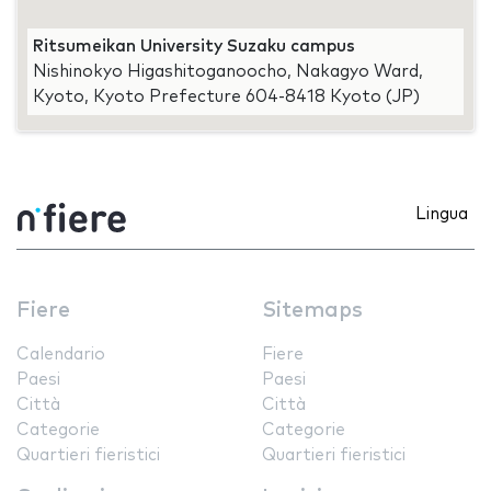
Ritsumeikan University Suzaku campus
Nishinokyo Higashitoganoocho, Nakagyo Ward,
Kyoto, Kyoto Prefecture 604-8418 Kyoto (JP)
Lingua
Fiere
Sitemaps
Calendario
Fiere
Paesi
Paesi
Città
Città
Categorie
Categorie
Quartieri fieristici
Quartieri fieristici