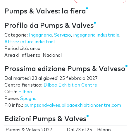
Pumps & Valves: la fiera
Profilo da Pumps & Valves
Categorie:
Ingegneria
,
Servizio
,
ingegneria industriale
,
Attrezzature industriali
Periodicità: anual
Area di influenza: Nacional
Prossima edizione Pumps & Valveso
Dal
martedì 23
al
giovedì 25 febbraio 2027
Centro fieristico:
Bilbao Exhibition Centre
Città:
Bilbao
Paese:
Spagna
Più info.:
pumpsandvalves.bilbaoexhibitioncentre.com
Edizioni Pumps & Valves
Pumps & Valves 2027
Dal
23
al
25
Bilbao