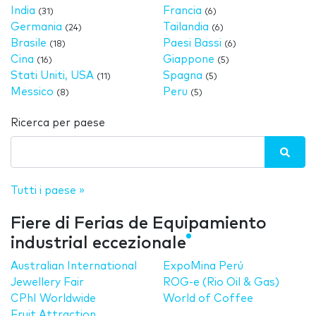
India
Francia
(31)
(6)
Germania
Tailandia
(24)
(6)
Brasile
Paesi Bassi
(18)
(6)
Cina
Giappone
(16)
(5)
Stati Uniti, USA
Spagna
(11)
(5)
Messico
Peru
(8)
(5)
Ricerca per paese
Tutti i paese »
Fiere di Ferias de Equipamiento
industrial eccezionale
Australian International
ExpoMina Perú
Jewellery Fair
ROG-e (Rio Oil & Gas)
CPhI Worldwide
World of Coffee
Fruit Attraction