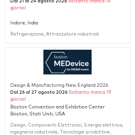
Dal
21
al
24 agosto 2026
Soltanto manca 14
giorno!
Indore, India
Refrigerazione
,
Attrezzature industriali
Design & Manufacturing New England 2026
Dal
26
al
27 agosto 2026
Soltanto manca 19
giorno!
Boston Convention and Exhibition Center
Boston, Stati Uniti, USA
Design
,
Componenti Elettronici
,
Energia elettrica
,
ingegneria industriale
,
Tecnologie produttive
,