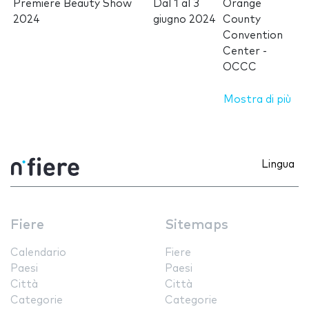
Premiere Beauty Show
Dal
1
al
3
Orange
2024
giugno 2024
County
Convention
Center -
OCCC
Mostra di più
Lingua
Fiere
Sitemaps
Calendario
Fiere
Paesi
Paesi
Città
Città
Categorie
Categorie