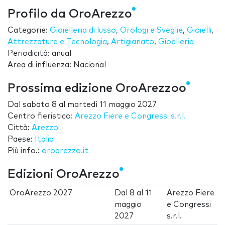
Profilo da OroArezzo
Categorie:
Gioielleria di lusso
,
Orologi e Sveglie
,
Gioielli
,
Attrezzature e Tecnologia
,
Artigianato
,
Gioelleria
Periodicità: anual
Area di influenza: Nacional
Prossima edizione OroArezzoo
Dal
sabato 8
al
martedì 11 maggio 2027
Centro fieristico:
Arezzo Fiere e Congressi s.r.l.
Città:
Arezzo
Paese:
Italia
Più info.:
oroarezzo.it
Edizioni OroArezzo
OroArezzo 2027
Dal
8
al
11
Arezzo Fiere
maggio
e Congressi
2027
s.r.l.