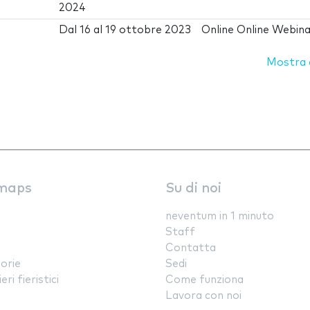
2024
Dal
16
al
19 ottobre 2023
Online Online Webin
Mostra d
maps
Su di noi
neventum in 1 minuto
Staff
Contatta
orie
Sedi
ri fieristici
Come funziona
Lavora con noi