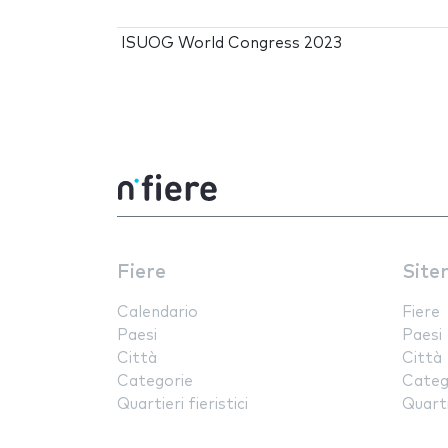
ISUOG World Congress 2023
Fiere
Site
Calendario
Fiere
Paesi
Paesi
Città
Città
Categorie
Categ
Quartieri fieristici
Quartie