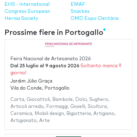
EHS - International
EMAF
Congress European
Snackex
Hernia Society
OMD Expo-Dentária
Prossime fiere in Portogallo
Feira Nacional de Artesanato 2026
Dal
25 luglio
al
9 agosto 2026
Soltanto manca 9
giorno!
Jardim Júlio Graça
Vila do Conde, Portogallo
Carta
,
Giocattoli
,
Bambole
,
Dolci
,
Sughero
,
Articoli arredo
,
Formaggi
,
Gioielli
,
Scultura
,
Ceramica
,
Mobili design
,
Bigiotteria
,
Artigiano
,
Artigianato
,
Arte