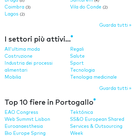
Braga
Santarém
(6)
(4)
Coimbra
Vila do Conde
(3)
(2)
Lagos
(2)
Guarda tutti »
I settori più attivi...
All'ultima moda
Regali
Costruzione
Salute
Industria dei processi
Sport
alimentari
Tecnologia
Mobilia
Tenologia medicinale
Guarda tutti »
Top 10 fiere in Portogallo
EAO Congress
Tektónica
Web Summit Lisbon
SS&O European Shared
Euroanaesthesia
Services & Outsourcing
Bio Europe Spring
Week