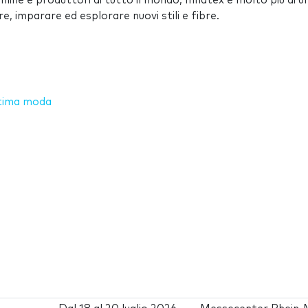
 online e produttori di tutto il mondo, Innatex è molto più di u
e, imparare ed esplorare nuovi stili e fibre.
ltima moda