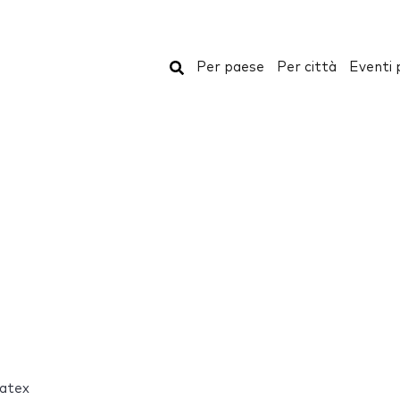
Cerca
Per paese
Per città
Eventi 
natex