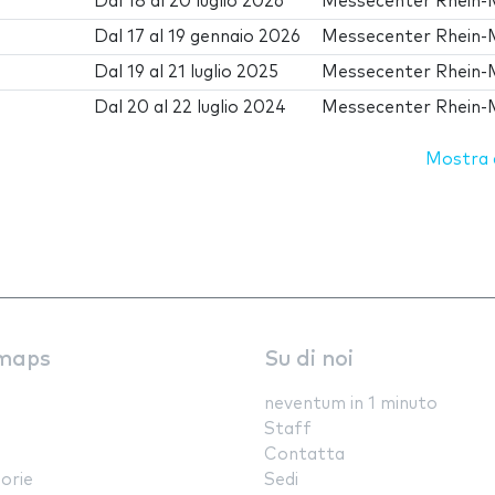
Dal
18
al
20 luglio 2026
Messecenter Rhein-
Dal
17
al
19 gennaio 2026
Messecenter Rhein-
Dal
19
al
21 luglio 2025
Messecenter Rhein-
Dal
20
al
22 luglio 2024
Messecenter Rhein-
Mostra d
maps
Su di noi
neventum in 1 minuto
Staff
Contatta
orie
Sedi