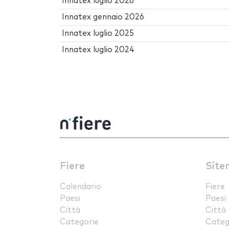
Innatex luglio 2026
Innatex gennaio 2026
Innatex luglio 2025
Innatex luglio 2024
Fiere
Site
Calendario
Fiere
Paesi
Paesi
Città
Città
Categorie
Categ