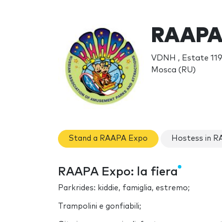
RAAPA 
VDNH , Estate 119
Mosca (RU)
Stand a RAAPA Expo
Hostess in 
RAAPA Expo: la fiera
Parkrides: kiddie, famiglia, estremo;
Trampolini e gonfiabili;