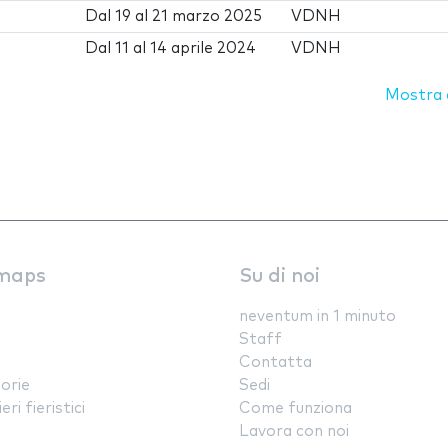
Dal
19
al
21 marzo 2025
VDNH
Dal
11
al
14 aprile 2024
VDNH
Mostra d
maps
Su di noi
neventum in 1 minuto
Staff
Contatta
orie
Sedi
ri fieristici
Come funziona
Lavora con noi