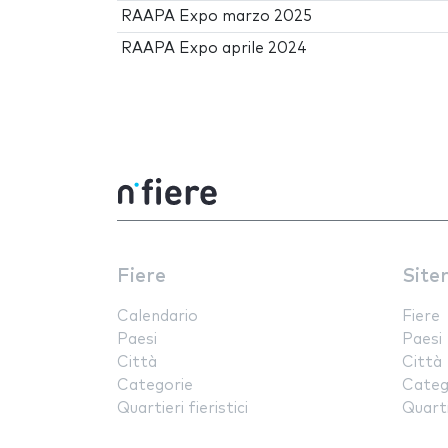
RAAPA Expo marzo 2025
RAAPA Expo aprile 2024
Fiere
Site
Calendario
Fiere
Paesi
Paesi
Città
Città
Categorie
Categ
Quartieri fieristici
Quartie