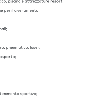
tico, piscina e attrezzature resort;
e per il divertimento;
ball;
iro: pneumatico, laser;
rasporto;
attenimento sportivo;