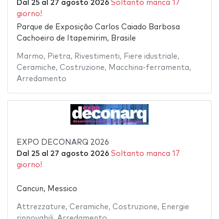
Dal
25
al
27 agosto 2026
Soltanto manca 17
giorno!
Parque de Exposição Carlos Caiado Barbosa
Cachoeiro de Itapemirim, Brasile
Marmo
,
Pietra
,
Rivestimenti
,
Fiere idustriale
,
Ceramiche
,
Costruzione
,
Macchina-ferramenta
,
Arredamento
EXPO DECONARQ 2026
Dal
25
al
27 agosto 2026
Soltanto manca 17
giorno!
Cancun, Messico
Attrezzature
,
Ceramiche
,
Costruzione
,
Energie
rinnovabili
,
Arredamento