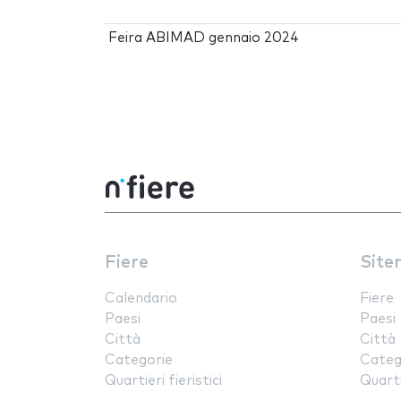
Feira ABIMAD gennaio 2024
Fiere
Site
Calendario
Fiere
Paesi
Paesi
Città
Città
Categorie
Categ
Quartieri fieristici
Quartie