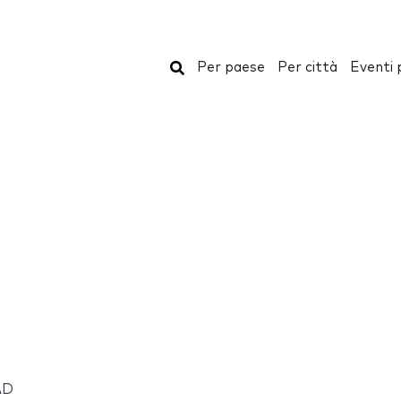
Cerca
Per paese
Per città
Eventi 
AD