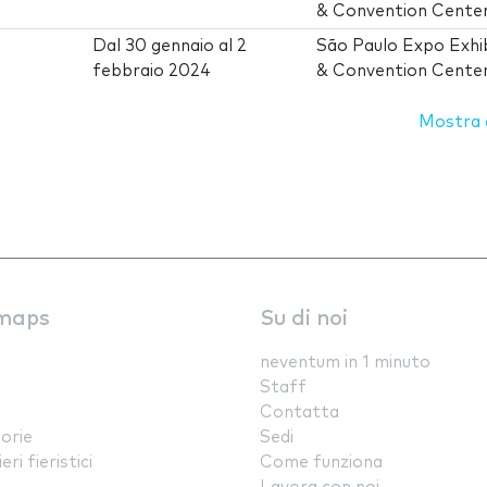
& Convention Cente
Dal
30 gennaio
al
2
São Paulo Expo Exhib
febbraio 2024
& Convention Cente
Mostra d
maps
Su di noi
neventum in 1 minuto
Staff
Contatta
orie
Sedi
ri fieristici
Come funziona