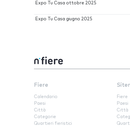
Expo Tu Casa ottobre 2025
Expo Tu Casa giugno 2025
Fiere
Site
Calendario
Fiere
Paesi
Paesi
Città
Città
Categorie
Categ
Quartieri fieristici
Quartie