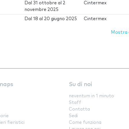
Dal
31 ottobre
al
2
Cintermex
novembre 2025
Dal
18
al
20 giugno 2025
Cintermex
Mostra d
maps
Su di noi
neventum in 1 minuto
Staff
Contatta
orie
Sedi
ri fieristici
Come funziona