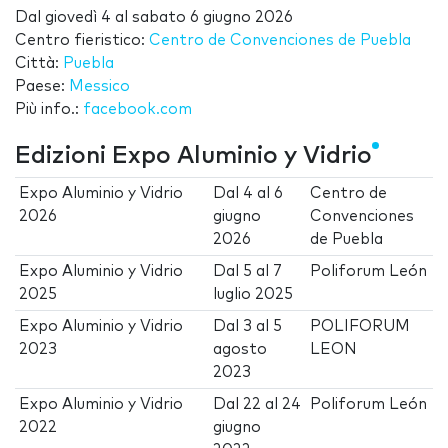
Dal
giovedì 4
al
sabato 6 giugno 2026
Centro fieristico:
Centro de Convenciones de Puebla
Città:
Puebla
Paese:
Messico
Più info.:
facebook.com
Edizioni Expo Aluminio y Vidrio
Expo Aluminio y Vidrio
Dal
4
al
6
Centro de
2026
giugno
Convenciones
2026
de Puebla
Expo Aluminio y Vidrio
Dal
5
al
7
Poliforum León
2025
luglio 2025
Expo Aluminio y Vidrio
Dal
3
al
5
POLIFORUM
2023
agosto
LEON
2023
Expo Aluminio y Vidrio
Dal
22
al
24
Poliforum León
2022
giugno