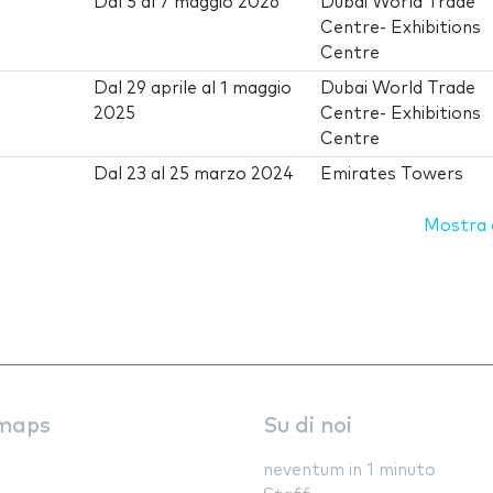
Dal
5
al
7 maggio 2026
Dubai World Trade
Centre- Exhibitions
Centre
Dal
29 aprile
al
1 maggio
Dubai World Trade
2025
Centre- Exhibitions
Centre
Dal
23
al
25 marzo 2024
Emirates Towers
Mostra d
maps
Su di noi
neventum in 1 minuto