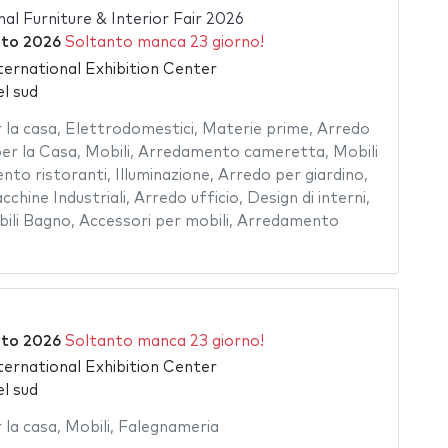
al Furniture & Interior Fair 2026
to 2026
Soltanto manca 23 giorno!
ternational Exhibition Center
l sud
la casa
,
Elettrodomestici
,
Materie prime
,
Arredo
er la Casa
,
Mobili
,
Arredamento cameretta
,
Mobili
nto ristoranti
,
Illuminazione
,
Arredo per giardino
,
cchine Industriali
,
Arredo ufficio
,
Design di interni
,
ili Bagno
,
Accessori per mobili
,
Arredamento
to 2026
Soltanto manca 23 giorno!
ternational Exhibition Center
l sud
la casa
,
Mobili
,
Falegnameria