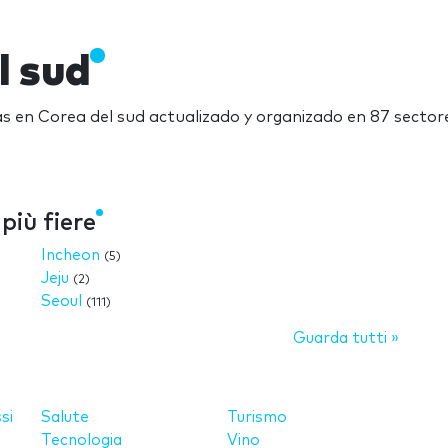
l sud
ias en Corea del sud actualizado y organizado en 87 sectore
più fiere
Incheon
(5)
Jeju
(2)
Seoul
(111)
Guarda tutti »
si
Salute
Turismo
Tecnologia
Vino