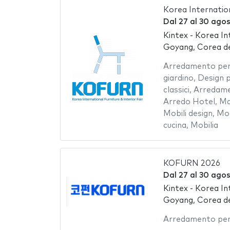
Korea Internation
Dal
27
al
30 agos
Kintex - Korea In
Goyang, Corea de
Arredamento per 
giardino
,
Design p
classici
,
Arredame
Arredo Hotel
,
Ma
Mobili design
,
Mob
cucina
,
Mobilia
KOFURN 2026
Dal
27
al
30 agos
Kintex - Korea In
Goyang, Corea de
Arredamento per 