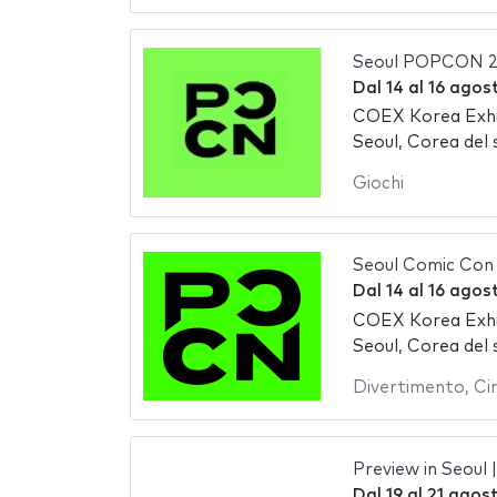
Seoul POPCON 
Dal
14
al
16 agos
COEX Korea Exhi
Seoul, Corea del 
Giochi
Seoul Comic Con
Dal
14
al
16 agos
COEX Korea Exhi
Seoul, Corea del 
Divertimento
,
Ci
Preview in Seoul 
Dal
19
al
21 agos