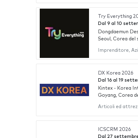
Try Everything 2
Dal
9
al
10 sette
Dongdaemun Des
Seoul, Corea del 
Imprenditore
,
Az
DX Korea 2026
Dal
16
al
19 sett
Kintex - Korea In
Goyang, Corea de
Articoli ed attre
ICSCRM 2026
Dal
27 settembr