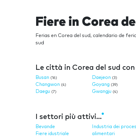
Fiere in Corea de
Ferias en Corea del sud, calendario de fer
sud
Le città in Corea del sud con 
Busan
Daejeon
(16)
(3)
Changwon
Goyang
(4)
(39)
Daegu
Gwangju
(7)
(4)
I settori più attivi...
Bevande
Industria dei proces
Fiere idustriale
alimentari