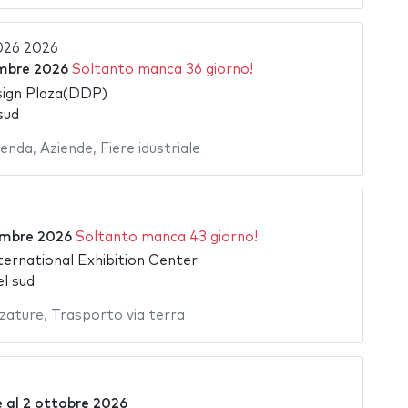
026 2026
mbre 2026
Soltanto manca 36 giorno!
ign Plaza(DDP)
sud
ienda
,
Aziende
,
Fiere idustriale
embre 2026
Soltanto manca 43 giorno!
ternational Exhibition Center
l sud
zzature
,
Trasporto via terra
e
al
2 ottobre 2026