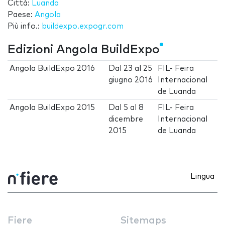
Città:
Luanda
Paese:
Angola
Più info.:
buildexpo.expogr.com
Edizioni Angola BuildExpo
Angola BuildExpo 2016
Dal
23
al
25
FIL- Feira
giugno 2016
Internacional
de Luanda
Angola BuildExpo 2015
Dal
5
al
8
FIL- Feira
dicembre
Internacional
2015
de Luanda
Lingua
Fiere
Sitemaps