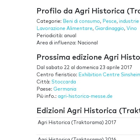
Profilo da Agri Historica (T
Categorie:
Beni di consumo
,
Pesce
,
industrie
Lavorazione Alimentare
,
Giardinaggio
,
Vino
Periodicità: anual
Area di influenza: Nacional
Prossima edizione Agri Hist
Dal
sabato 22
al
domenica 23 aprile 2017
Centro fieristico:
Exhibition Centre Sinshei
Città:
Stoccarda
Paese:
Germania
Più info.:
agri-historica-messe.de
Edizioni Agri Historica (Tra
Agri Historica (Traktorama) 2017
Agri Historica (Traktorama) 2016