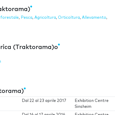
raktorama)
 forestale
,
Pesca
,
Agricoltura
,
Orticoltura
,
Allevamento
,
orica (Traktorama)o
m
ktorama)
Dal
22
al
23 aprile 2017
Exhibition Centre
Sinsheim
Dal
16
al
17 aprile 2016
Exhibition Centre