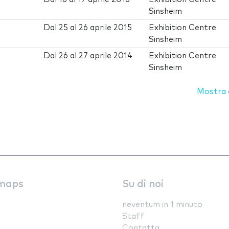
Sinsheim
Dal
25
al
26 aprile 2015
Exhibition Centre
Sinsheim
Dal
26
al
27 aprile 2014
Exhibition Centre
Sinsheim
Mostra d
maps
Su di noi
neventum in 1 minuto
Staff
Contatta