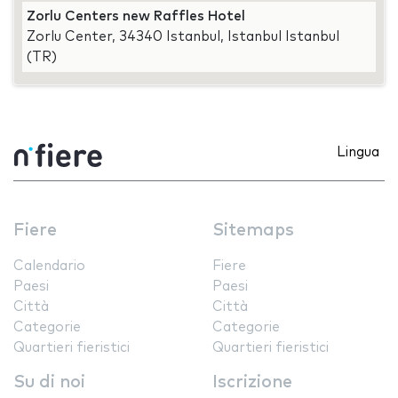
Zorlu Centers new Raffles Hotel
Zorlu Center, 34340 Istanbul, Istanbul Istanbul
(TR)
Lingua
Fiere
Sitemaps
Calendario
Fiere
Paesi
Paesi
Città
Città
Categorie
Categorie
Quartieri fieristici
Quartieri fieristici
Su di noi
Iscrizione