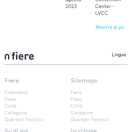
2023
Center -
LVCC
Mostra di più
Lingua
Fiere
Sitemaps
Calendario
Fiere
Paesi
Paesi
Città
Città
Categorie
Categorie
Quartieri fieristici
Quartieri fieristici
Su di noi
Iscrizione