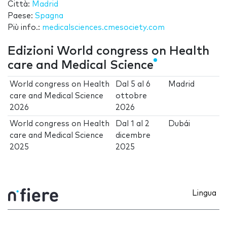
Città:
Madrid
Paese:
Spagna
Più info.:
medicalsciences.cmesociety.com
Edizioni World congress on Health
care and Medical Science
World congress on Health
Dal
5
al
6
Madrid
care and Medical Science
ottobre
2026
2026
World congress on Health
Dal
1
al
2
Dubái
care and Medical Science
dicembre
2025
2025
Lingua