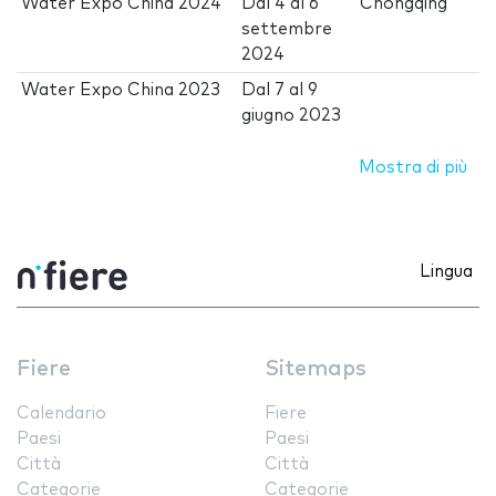
Water Expo China 2024
Dal
4
al
6
Chongqing
settembre
2024
Water Expo China 2023
Dal
7
al
9
giugno 2023
Mostra di più
Lingua
Fiere
Sitemaps
Calendario
Fiere
Paesi
Paesi
Città
Città
Categorie
Categorie