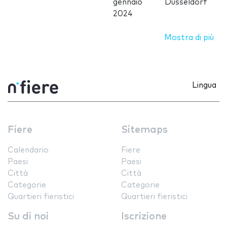
gennaio
Düsseldorf
2024
Mostra di più
Lingua
Fiere
Sitemaps
Calendario
Fiere
Paesi
Paesi
Città
Città
Categorie
Categorie
Quartieri fieristici
Quartieri fieristici
Su di noi
Iscrizione