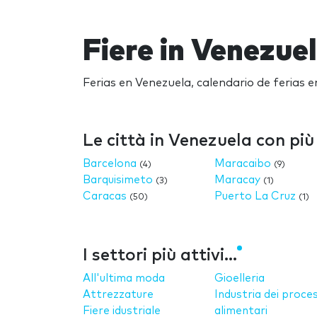
Fiere in Venezue
Ferias en Venezuela, calendario de ferias 
Le città in Venezuela con più 
Barcelona
Maracaibo
(4)
(9)
Barquisimeto
Maracay
(3)
(1)
Caracas
Puerto La Cruz
(50)
(1)
I settori più attivi...
All'ultima moda
Gioelleria
Attrezzature
Industria dei proces
Fiere idustriale
alimentari