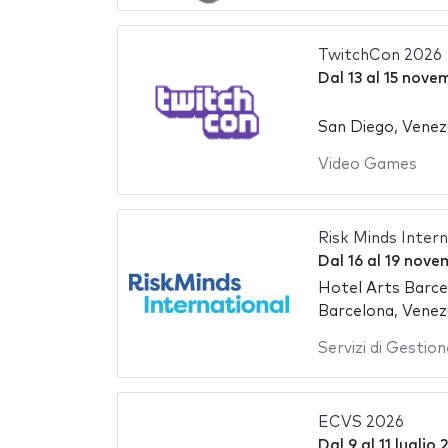
TwitchCon 2026
Dal
13
al
15 nove
San Diego, Venez
Video Games
Risk Minds Inter
Dal
16
al
19 nove
Hotel Arts Barce
Barcelona, Venez
Servizi di Gestion
ECVS 2026
Dal
9
al
11 luglio