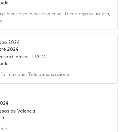
uela
 di Sicurezza
,
Sicurezza casa
,
Tecnologia sicurezza
,
za
Expo 2024
bre 2024
ntion Center - LVCC
uela
Informazione
,
Telecomunicazione
2024
esos de Valencia
la
nale