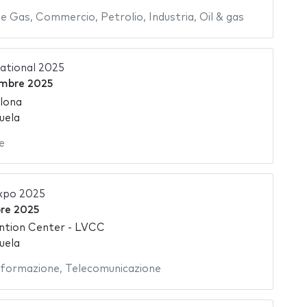
 e Gas
,
Commercio
,
Petrolio
,
Industria
,
Oil & gas
national 2025
mbre 2025
lona
uela
e
Expo 2025
bre 2025
ntion Center - LVCC
uela
Informazione
,
Telecomunicazione