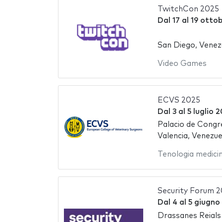
TwitchCon 2025
Dal
17
al
19 otto
San Diego, Venez
Video Games
ECVS 2025
Dal
3
al
5 luglio 
Palacio de Congr
Valencia, Venezue
Tenologia medici
Security Forum 
Dal
4
al
5 giugno
Drassanes Reials