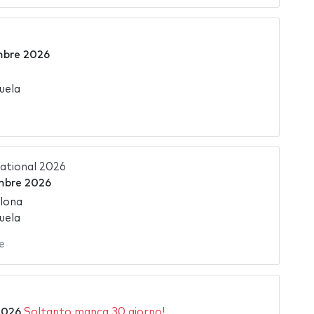
mbre 2026
uela
national 2026
mbre 2026
lona
uela
e
 2026
Soltanto manca 30 giorno!