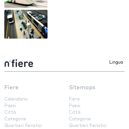
Lingua
Fiere
Sitemaps
Calendario
Fiere
Paesi
Paesi
Città
Città
Categorie
Categorie
Quartieri fieristici
Quartieri fieristici