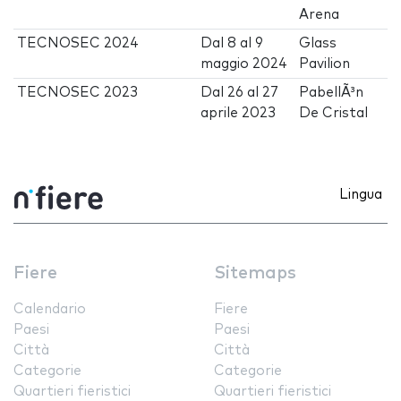
Arena
TECNOSEC 2024
Dal
8
al
9
Glass
maggio 2024
Pavilion
TECNOSEC 2023
Dal
26
al
27
PabellÃ³n
aprile 2023
De Cristal
Lingua
Fiere
Sitemaps
Calendario
Fiere
Paesi
Paesi
Città
Città
Categorie
Categorie
Quartieri fieristici
Quartieri fieristici