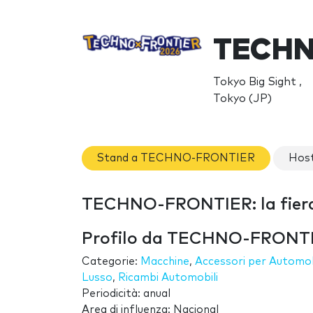
TECHN
Tokyo Big Sight ,
Tokyo (JP)
Stand a TECHNO-FRONTIER
Hos
TECHNO-FRONTIER: la fier
Profilo da TECHNO-FRONT
Categorie:
Macchine
,
Accessori per Automob
Lusso
,
Ricambi Automobili
Periodicità: anual
Area di influenza: Nacional