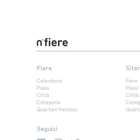
Fiere
Site
Calendario
Fiere
Paesi
Paesi
Città
Città
Categorie
Categ
Quartieri fieristici
Quartie
Seguici