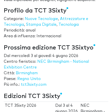
Profilo da TCT 3Sixty
Categorie:
Nuove Tecnologie
,
Attrezzature e
Tecnologia
,
Stampa Digitale
,
Tecnologia
Periodicità: anual
Area di influenza: Internacional
Prossima edizione TCT 3Sixtyo
Dal
mercoledì 3
al
giovedì 4 giugno 2026
Centro fieristico:
NEC Birmingham - National
Exhibition Centre
Città:
Birmingham
Paese:
Regno Unito
Più info.:
tct3sixty.com
Edizioni TCT 3Sixty
TCT 3Sixty 2026
Dal
3
al
4
NEC
giugno 2026
Birmingham -