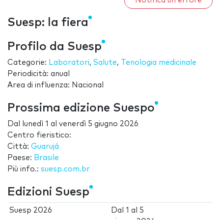
Notifica un errore
Suesp: la fiera
Profilo da Suesp
Categorie:
Laboratori
,
Salute
,
Tenologia medicinale
Periodicità: anual
Area di influenza: Nacional
Prossima edizione Suespo
Dal
lunedì 1
al
venerdì 5 giugno 2026
Centro fieristico:
Città:
Guarujá
Paese:
Brasile
Più info.:
suesp.com.br
Edizioni Suesp
Suesp 2026
Dal
1
al
5