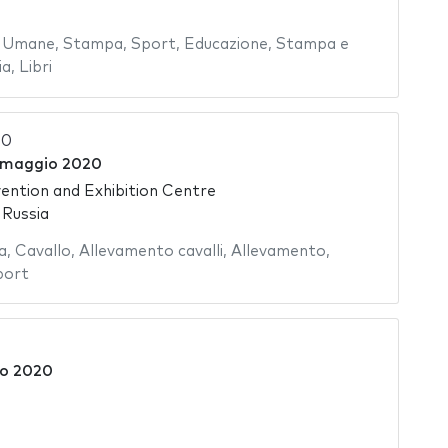
e Umane
,
Stampa
,
Sport
,
Educazione
,
Stampa e
ia
,
Libri
20
 maggio 2020
ntion and Exhibition Centre
 Russia
a
,
Cavallo
,
Allevamento cavalli
,
Allevamento
,
port
io 2020