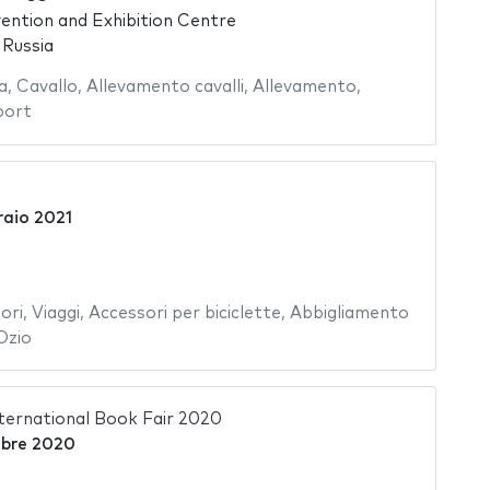
ntion and Exhibition Centre
 Russia
a
,
Cavallo
,
Allevamento cavalli
,
Allevamento
,
port
raio 2021
ori
,
Viaggi
,
Accessori per biciclette
,
Abbigliamento
Ozio
ernational Book Fair 2020
bre 2020