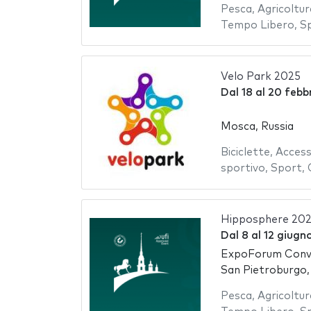
Pesca
,
Agricoltur
Tempo Libero
,
S
Velo Park 2025
Dal
18
al
20 febb
Mosca, Russia
Biciclette
,
Access
sportivo
,
Sport
,
Hipposphere 20
Dal
8
al
12 giugn
ExpoForum Conve
San Pietroburgo,
Pesca
,
Agricoltur