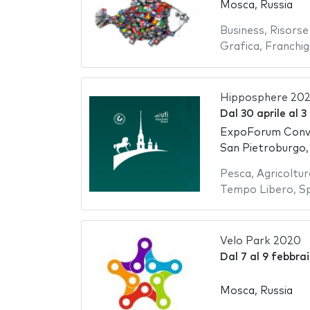
Mosca, Russia
Business
,
Risors
Grafica
,
Franchig
Hipposphere 20
Dal
30 aprile
al
3
ExpoForum Conve
San Pietroburgo,
Pesca
,
Agricoltur
Tempo Libero
,
S
Velo Park 2020
Dal
7
al
9 febbra
Mosca, Russia