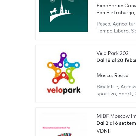
ExpoForum Conve
San Pietroburgo,
Pesca
,
Agricoltur
Tempo Libero
,
S
Velo Park 2021
Dal
18
al
20 febb
Mosca, Russia
Biciclette
,
Access
sportivo
,
Sport
,
MIBF Moscow Int
Dal
2
al
6 settem
VDNH