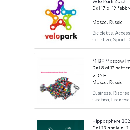
Velo Park 2022
Dal
17
al
19 febbr
Mosca, Russia
Biciclette
,
Access
sportivo
,
Sport
,
MIBF Moscow Int
Dal
8
al
12 sette
VDNH
Mosca, Russia
Business
,
Risors
Grafica
,
Franchig
Hipposphere 202
Dal
29 aprile
al
2