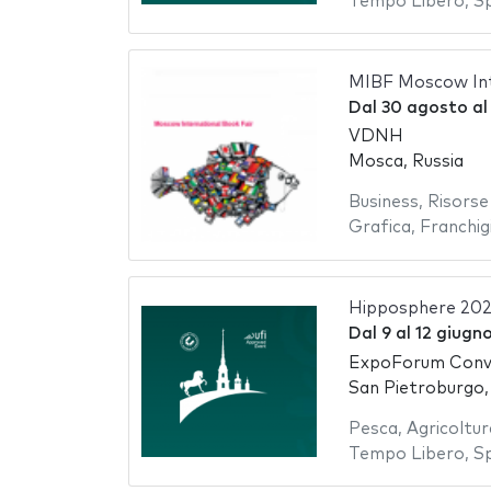
Tempo Libero
,
S
MIBF Moscow Int
Dal
30 agosto
a
VDNH
Mosca, Russia
Business
,
Risors
Grafica
,
Franchig
Hipposphere 20
Dal
9
al
12 giugn
ExpoForum Conve
San Pietroburgo,
Pesca
,
Agricoltur
Tempo Libero
,
S