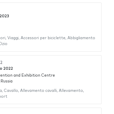
2023
ori
,
Viaggi
,
Accessori per biciclette
,
Abbigliamento
Ozio
22
no 2022
ntion and Exhibition Centre
 Russia
a
,
Cavallo
,
Allevamento cavalli
,
Allevamento
,
port