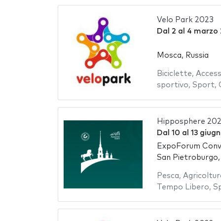
Velo Park 2023
Dal
2
al
4 marzo 
Mosca, Russia
Biciclette
,
Access
sportivo
,
Sport
,
Hipposphere 20
Dal
10
al
13 giug
ExpoForum Conve
San Pietroburgo,
Pesca
,
Agricoltur
Tempo Libero
,
S