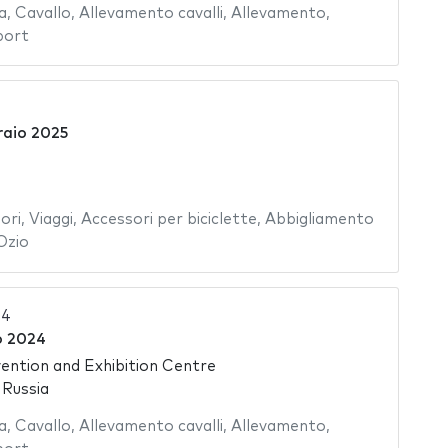
a
,
Cavallo
,
Allevamento cavalli
,
Allevamento
,
port
raio 2025
ori
,
Viaggi
,
Accessori per biciclette
,
Abbigliamento
Ozio
24
o 2024
ntion and Exhibition Centre
 Russia
a
,
Cavallo
,
Allevamento cavalli
,
Allevamento
,