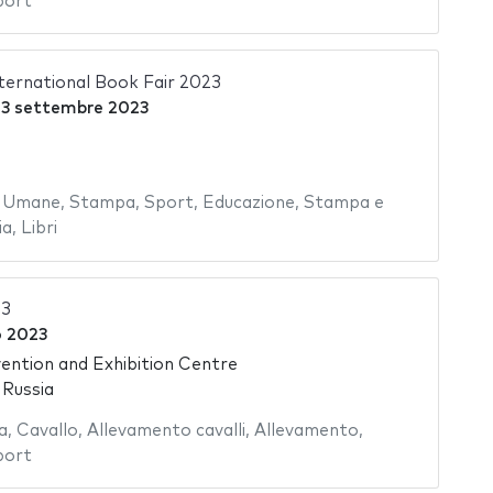
port
ernational Book Fair 2023
l
3 settembre 2023
e Umane
,
Stampa
,
Sport
,
Educazione
,
Stampa e
ia
,
Libri
23
o 2023
ntion and Exhibition Centre
 Russia
a
,
Cavallo
,
Allevamento cavalli
,
Allevamento
,
port