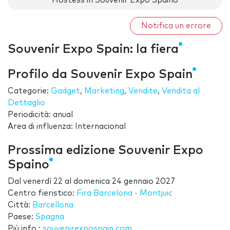
Hostess in Souvenir Expo Spaino
Notifica un errore
Souvenir Expo Spain: la fiera
Profilo da Souvenir Expo Spain
Categorie:
Gadget
,
Marketing
,
Vendite
,
Vendita al
Dettaglio
Periodicità: anual
Area di influenza: Internacional
Prossima edizione Souvenir Expo
Spaino
Dal
venerdì 22
al
domenica 24 gennaio 2027
Centro fieristico:
Fira Barcelona - Montjuic
Città:
Barcellona
Paese:
Spagna
Più info.:
souvenirexpospain.com