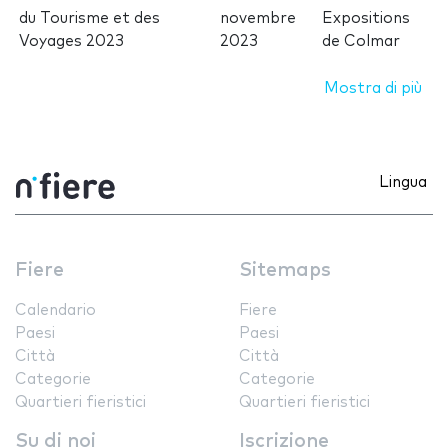
du Tourisme et des
novembre
Expositions
Voyages 2023
2023
de Colmar
Mostra di più
Lingua
Fiere
Sitemaps
Calendario
Fiere
Paesi
Paesi
Città
Città
Categorie
Categorie
Quartieri fieristici
Quartieri fieristici
Su di noi
Iscrizione