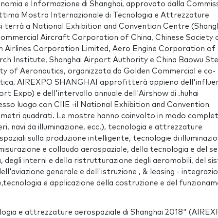
onomia e Informazione di Shanghai, approvato dalla Commis
ttima Mostra Internazionale di Tecnologia e Attrezzature
terrà a National Exhibition and Convention Centre (Shang
Commercial Aircraft Corporation of China, Chinese Society 
n Airlines Corporation Limited, Aero Engine Corporation of
rch Institute, Shanghai Airport Authority e China Baowu Ste
ety of Aeronautics, organizzata da Golden Commercial e co-
nautica. AIREXPO SHANGHAI approfitterà appieno dell'influe
rt Expo) e dell'intervallo annuale dell'Airshow di .huhai
so luogo con CIIE -il National Exhibition and Convention
00 metri quadrati. Le mostre hanno coinvolto in modo comple
tteri, navi da illuminazione, ecc.), tecnologia e attrezzature
aziali sulla produzione intelligente, tecnologie di illuminazi
misurazione e collaudo aerospaziale, della tecnologia e del se
degli interni e della ristrutturazione degli aeromobili, del s
ll'aviazione generale e dell'istruzione , & leasing - integrazi
ale,tecnologia e applicazione della costruzione e del funziona
nologia e attrezzature aerospaziale di Shanghai 2018" (AIRE