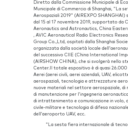
Diretto dalla Commissione Municipale di Ec
Municipale di Commercio di Shanghai, "La se
Aerospaziali 2019" (AIREXPO SHANGHAI) si 
dal 15 al 17 novembre 2019, supportato da 
Aeronautics and Astronautics, China Easter
, AVIC Aeronautical Radio Electronics Resea
Group Co.,Ltd, ospitati dalla Shanghai Soci
organizzata dalla società locale dell'aero
del successivo CIIE (China International Impo
(AIRSHOW CHINA), che si svolgerà nello stes
Center.Il totale espositivo è di quasi 26.0
Aerei (aerei civili, aerei aziendali, UAV, elico
aerospaziali, tecnologia e attrezzature aerosp
nuove materiali nel settore aerospaziale, di 
di manutenzione per l'ingegneria aeronautica, 
di intrattenimento e comunicazione in volo, de
civile-militare e tecnologia di difesa nazion
dell'aeroporto UAV, ecc.
"La sesta fiera internazionale di tec