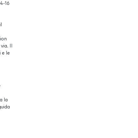
14-16
l
ion
ia. Il
 e le
e
a la
guida