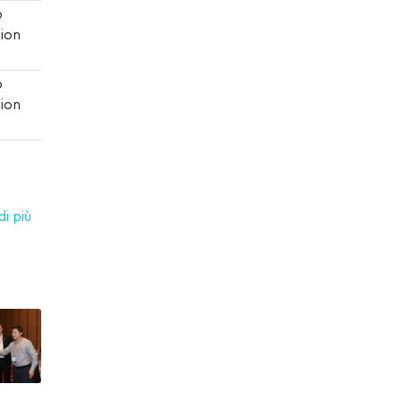
o
ion
o
ion
i più