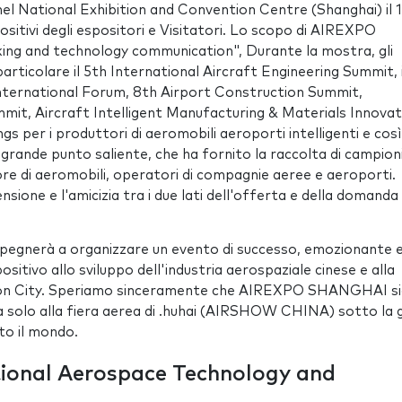
l National Exhibition and Convention Centre (Shanghai) il 
itivi degli espositori e Visitatori. Lo scopo di AIREXPO
g and technology communication", Durante la mostra, gli
rticolare il 5th International Aircraft Engineering Summit, i
ternational Forum, 8th Airport Construction Summit,
mmit, Aircraft Intelligent Manufacturing & Materials Innovat
er i produttori di aeromobili aeroporti intelligenti e così v
rande punto saliente, che ha fornito la raccolta di campioni
ore di aeromobili, operatori di compagnie aeree e aeroporti.
sione e l'amicizia tra i due lati dell'offerta e della domanda
nerà a organizzare un evento di successo, emozionante 
ositivo allo sviluppo dell'industria aerospaziale cinese e alla
ation City. Speriamo sinceramente che AIREXPO SHANGHAI si
a solo alla fiera aerea di .huhai (AIRSHOW CHINA) sotto la 
tto il mondo.
tional Aerospace Technology and