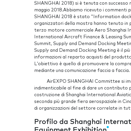
SHANGHAI 2018) si è tenuta con successo ne
maggio 2018.Abbiamo ricevuto i commenti pos
SHANGHAI 2018 è stato "Information dockin
organizzatori della mostra hanno tenuto in pa
terzo motore commerciale Aero Shanghai In
International Aircraft Finance & Leasing Su
Summit, Supply and Demand Docking Meetings p
Supply and Demand Docking Meeting è il più g
informazioni al reparto acquisti del produtt
L'obiettivo è quello di promuovere la compren
mediante una comunicazione faccia a faccia.
AirEXPO SHANGHAI Committee si impeg
indimenticabile al fine di dare un contributo p
costruzione di Shanghai International Avi
seconda più grande fiera aerospaziale in Cin
di organizzazioni del settore correlate in tu
Profilo da Shanghai Interna
Equipment Exhibition