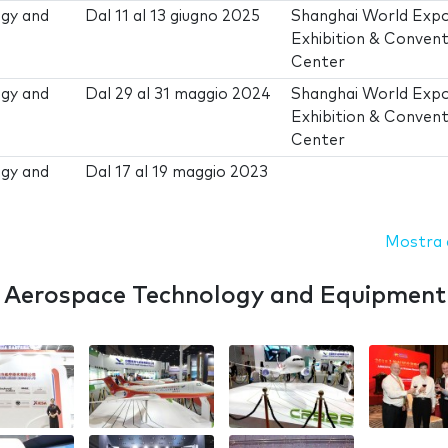
ogy and
Dal
11
al
13 giugno 2025
Shanghai World Exp
Exhibition & Convent
Center
ogy and
Dal
29
al
31 maggio 2024
Shanghai World Exp
Exhibition & Convent
Center
ogy and
Dal
17
al
19 maggio 2023
Mostra d
l Aerospace Technology and Equipment