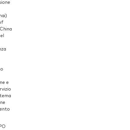
sione
hai)
of
 China
el
nza
to
one e
rvizio
istema
one
mento
XPO