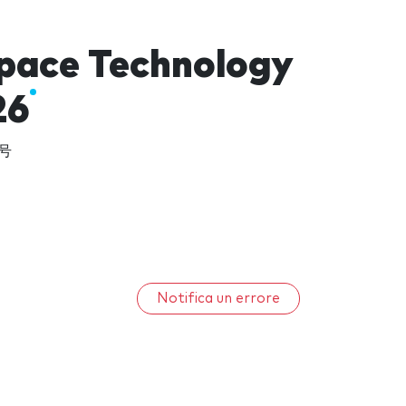
space Technology
26
9号
Notifica un errore