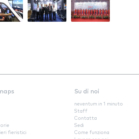
maps
Su di noi
neventum in 1 minuto
Staff
Contatta
orie
Sedi
ri fieristici
Come funziona