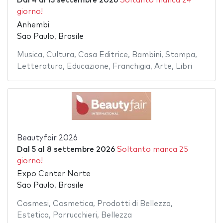
Dal
4
al
13 settembre 2026
Soltanto manca 24
giorno!
Anhembi
Sao Paulo, Brasile
Musica
,
Cultura
,
Casa Editrice
,
Bambini
,
Stampa
,
Letteratura
,
Educazione
,
Franchigia
,
Arte
,
Libri
Beautyfair 2026
Dal
5
al
8 settembre 2026
Soltanto manca 25
giorno!
Expo Center Norte
Sao Paulo, Brasile
Cosmesi
,
Cosmetica
,
Prodotti di Bellezza
,
Estetica
,
Parrucchieri
,
Bellezza