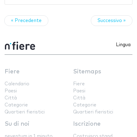
« Precedente
Successivo »
Lingua
Fiere
Sitemaps
Calendario
Fiere
Paesi
Paesi
Città
Città
Categorie
Categorie
Quartieri fieristici
Quartieri fieristici
Su di noi
Iscrizione
neventum in 1 minuto
Costruisco stand