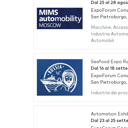
Dal
25
al
28 agos
ExpoForum Conve
San Pietroburgo,
Macchine
,
Access
Industria Automob
Automobili
Seafood Expo Ru
Dal
16
al
18 sett
ExpoForum Conve
San Pietroburgo,
Industria dei proc
Automation Exhib
Dal
23
al
25 sett