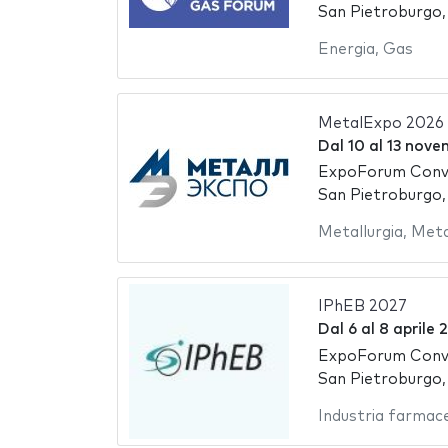
San Pietroburgo,
Energia
,
Gas
MetalExpo 2026
Dal
10
al
13 nove
ExpoForum Conve
San Pietroburgo,
Metallurgia
,
Metal
IPhEB 2027
Dal
6
al
8 aprile 
ExpoForum Conve
San Pietroburgo,
Industria farmac