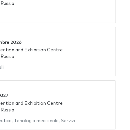
 Russia
mbre 2026
ntion and Exhibition Centre
 Russia
li
2027
ntion and Exhibition Centre
 Russia
eutica
,
Tenologia medicinale
,
Servizi