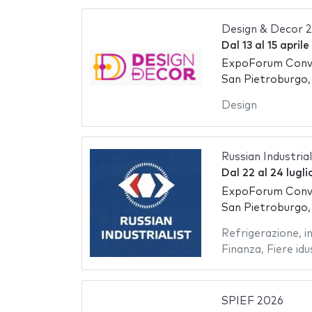
Design & Decor 
Dal
13
al
15 april
ExpoForum Conve
San Pietroburgo,
Design
Russian Industria
Dal
22
al
24 lugl
ExpoForum Conve
San Pietroburgo,
Refrigerazione
,
i
Finanza
,
Fiere idu
SPIEF 2026