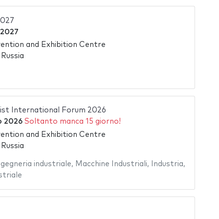
2027
e 2027
ntion and Exhibition Centre
 Russia
list International Forum 2026
io 2026
Soltanto manca 15 giorno!
ntion and Exhibition Centre
 Russia
ngegneria industriale
,
Macchine Industriali
,
Industria
,
striale