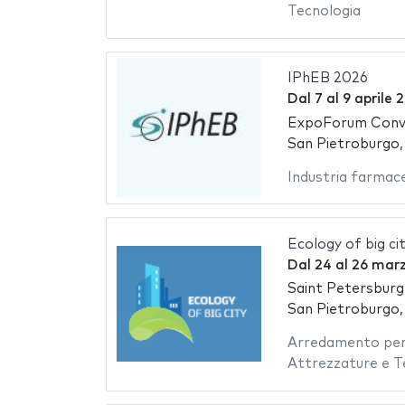
Tecnologia
IPhEB 2026
Dal
7
al
9 aprile 
ExpoForum Conve
San Pietroburgo,
Industria farmac
Ecology of big ci
Dal
24
al
26 mar
Saint Petersburg
San Pietroburgo,
Arredamento per 
Attrezzature e T