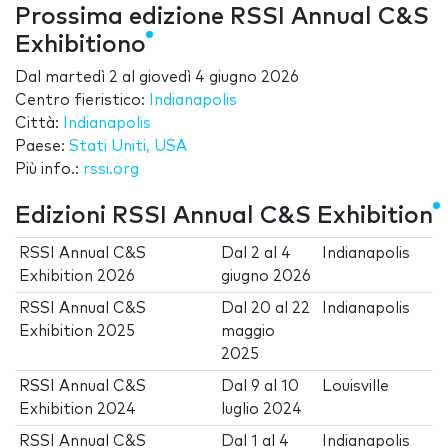
Prossima edizione RSSI Annual C&S
Exhibitiono
Dal
martedì 2
al
giovedì 4 giugno 2026
Centro fieristico:
Indianapolis
Città:
Indianapolis
Paese:
Stati Uniti, USA
Più info.:
rssi.org
Edizioni RSSI Annual C&S Exhibition
RSSI Annual C&S
Dal
2
al
4
Indianapolis
Exhibition 2026
giugno 2026
RSSI Annual C&S
Dal
20
al
22
Indianapolis
Exhibition 2025
maggio
2025
RSSI Annual C&S
Dal
9
al
10
Louisville
Exhibition 2024
luglio 2024
RSSI Annual C&S
Dal
1
al
4
Indianapolis