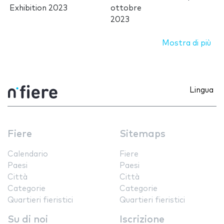
Exhibition 2023
ottobre
2023
Mostra di più
Lingua
Fiere
Sitemaps
Calendario
Fiere
Paesi
Paesi
Città
Città
Categorie
Categorie
Quartieri fieristici
Quartieri fieristici
Su di noi
Iscrizione