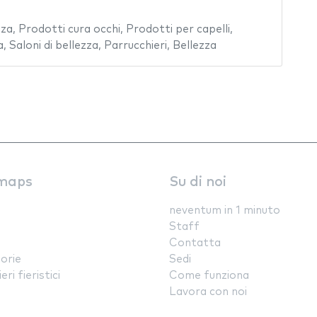
zza
,
Prodotti cura occhi
,
Prodotti per capelli
,
a
,
Saloni di bellezza
,
Parrucchieri
,
Bellezza
maps
Su di noi
neventum in 1 minuto
Staff
Contatta
orie
Sedi
ri fieristici
Come funziona
Lavora con noi