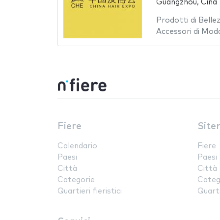
Guangzhou, Cina
Prodotti di Belle
Accessori di Mod
Fiere
Site
Calendario
Fiere
Paesi
Paesi
Città
Città
Categorie
Categ
Quartieri fieristici
Quartie