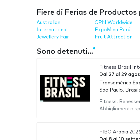
Fiere di Ferias de Productos 
Australian
CPhI Worldwide
International
ExpoMina Perú
Jewellery Fair
Fruit Attraction
Sono detenuti...
Fitness Brasil In
Dal
27
al
29 agos
Transamérica Ex
Sao Paulo, Brasil
Fitness
,
Benesse
Abbigliamento sp
FIBO Arabia 202
Dal
8
al
10 sette