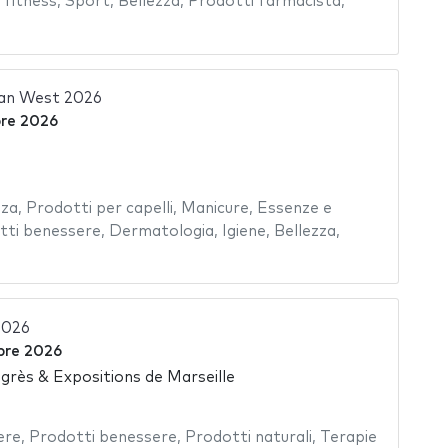
 fitness
,
Sport
,
Bellezza
,
Prodotti farmacista
,
an West 2026
bre 2026
zza
,
Prodotti per capelli
,
Manicure
,
Essenze e
tti benessere
,
Dermatologia
,
Igiene
,
Bellezza
,
2026
bre 2026
rès & Expositions de Marseille
a
ere
,
Prodotti benessere
,
Prodotti naturali
,
Terapie