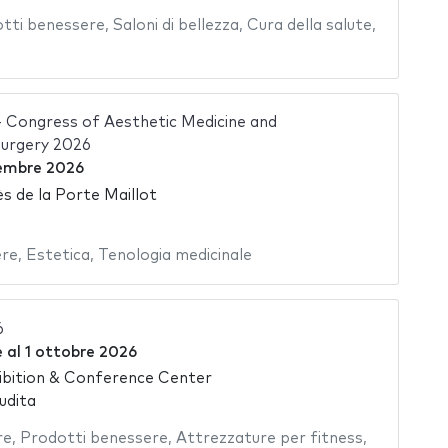
tti benessere
,
Saloni di bellezza
,
Cura della salute
,
Congress of Aesthetic Medicine and
Surgery 2026
embre 2026
s de la Porte Maillot
ere
,
Estetica
,
Tenologia medicinale
6
e
al
1 ottobre 2026
ibition & Conference Center
udita
re
,
Prodotti benessere
,
Attrezzature per fitness
,