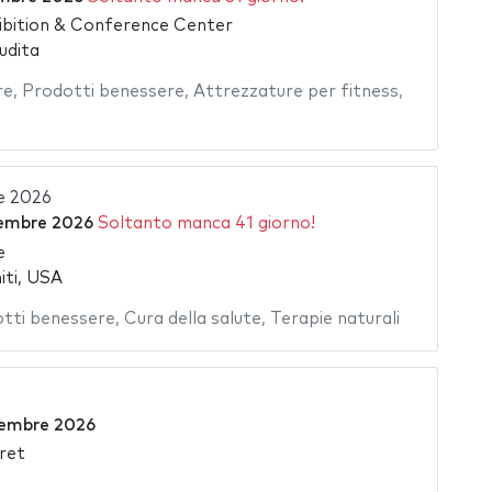
ibition & Conference Center
udita
re
,
Prodotti benessere
,
Attrezzature per fitness
,
e 2026
embre 2026
Soltanto manca 41 giorno!
e
iti, USA
tti benessere
,
Cura della salute
,
Terapie naturali
tembre 2026
ret