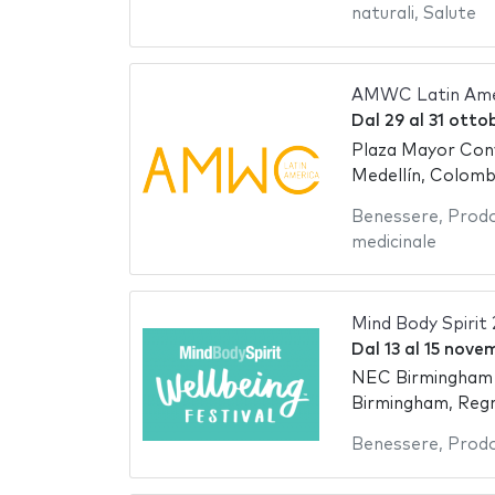
naturali
,
Salute
AMWC Latin Ame
Dal
29
al
31 otto
Plaza Mayor Conv
Medellín, Colomb
Benessere
,
Prodo
medicinale
Mind Body Spirit
Dal
13
al
15 nove
NEC Birmingham -
Birmingham, Reg
Benessere
,
Prodo