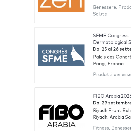
Benessere
,
Prodo
Salute
SFME Congress - 
Dermatological 
Dal
25
al
26 sett
Palais des Congrè
Parigi, Francia
Prodotti beness
FIBO Arabia 202
Dal
29 settembr
Riyadh Front Exh
Riyadh, Arabia Sa
Fitness
,
Benesse