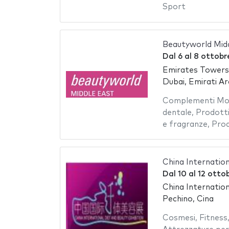
Sport
Beautyworld Mid
Dal
6
al
8 ottobr
Emirates Towers
Dubai, Emirati Ar
Complementi Mo
dentale
,
Prodotti
e fragranze
,
Prod
China Internatio
Dal
10
al
12 otto
China Internatio
Pechino, Cina
Cosmesi
,
Fitness