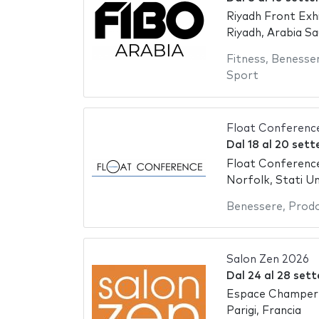
Riyadh Front Exh
Riyadh, Arabia Sa
Fitness
,
Benesse
Sport
Float Conferenc
Dal
18
al
20 sett
Float Conferenc
Norfolk, Stati Un
Benessere
,
Prodo
Salon Zen 2026
Dal
24
al
28 set
Espace Champer
Parigi, Francia