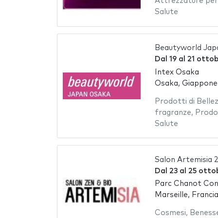
Attrezzature per
Salute
Beautyworld Jap
Dal
19
al
21 otto
Intex Osaka
Osaka, Giappone
Prodotti di Belle
fragranze
,
Prodo
Salute
Salon Artemisia 
Dal
23
al
25 otto
Parc Chanot Cong
Marseille, Franci
Cosmesi
,
Beness