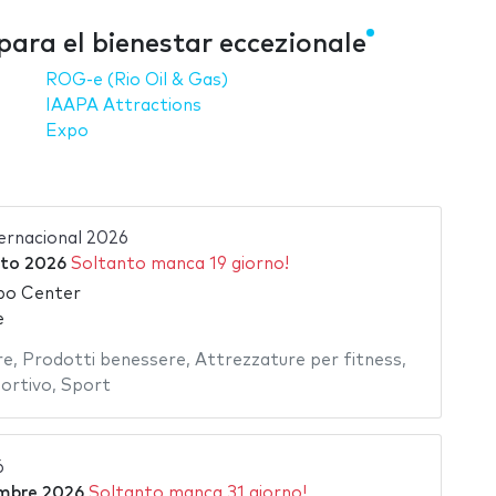
para el bienestar eccezionale
ROG-e (Rio Oil & Gas)
IAAPA Attractions
Expo
ternacional 2026
to 2026
Soltanto manca 19 giorno!
po Center
e
re
,
Prodotti benessere
,
Attrezzature per fitness
,
ortivo
,
Sport
6
mbre 2026
Soltanto manca 31 giorno!