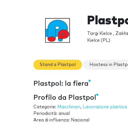
Plastp
Targi Kielce , Zak
Kielce (PL)
Stand a Plastpol
Hostess in Plastp
Plastpol: la fiera
Profilo da Plastpol
Categorie:
Macchinari
,
Lavorazione plastica
Periodicità: anual
Area di influenza: Nacional