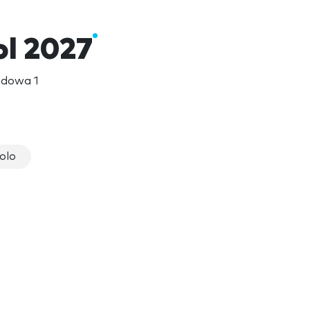
ol 2027
ładowa 1
olo