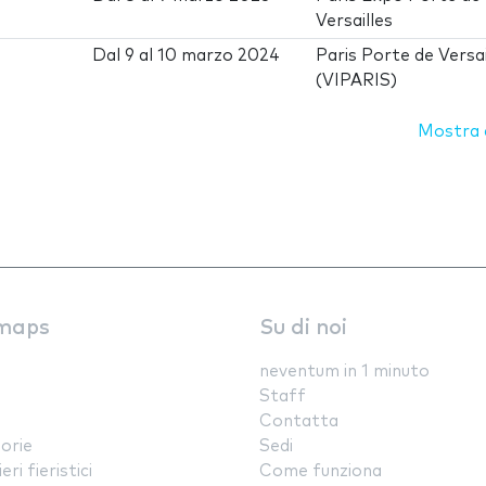
Versailles
Dal
9
al
10 marzo 2024
Paris Porte de Versai
(VIPARIS)
Mostra d
maps
Su di noi
neventum in 1 minuto
Staff
Contatta
orie
Sedi
ri fieristici
Come funziona