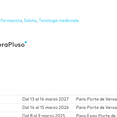
 farmacista
,
Salute
,
Tenologia medicinale
oraPluso
Dal
13
al
14 marzo 2027
Paris Porte de Versai
Dal
14
al
15 marzo 2026
Paris Porte de Versai
Dal
8
al
9 marzo 2025
Paris Expo Porte de