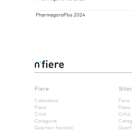
PharmagoraPlus 2024
Fiere
Site
Calendario
Fiere
Paesi
Paesi
Città
Città
Categorie
Categ
Quartieri fieristici
Quartie