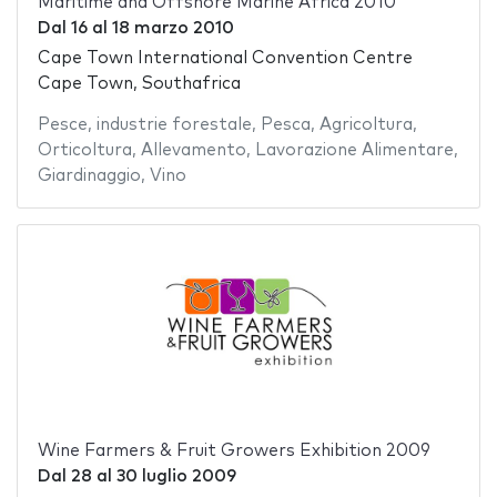
Maritime and Offshore Marine Africa 2010
Dal
16
al
18 marzo 2010
Cape Town International Convention Centre
Cape Town, Southafrica
Pesce
,
industrie forestale
,
Pesca
,
Agricoltura
,
Orticoltura
,
Allevamento
,
Lavorazione Alimentare
,
Giardinaggio
,
Vino
Wine Farmers & Fruit Growers Exhibition 2009
Dal
28
al
30 luglio 2009