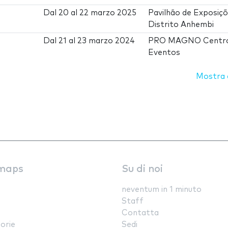
Dal
20
al
22 marzo 2025
Pavilhão de Exposiç
Distrito Anhembi
Dal
21
al
23 marzo 2024
PRO MAGNO Centro
Eventos
Mostra d
maps
Su di noi
neventum in 1 minuto
Staff
Contatta
orie
Sedi