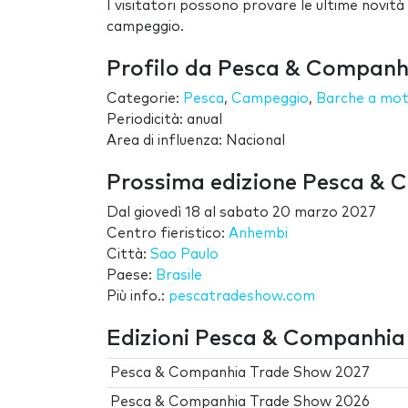
I visitatori possono provare le ultime novità
campeggio.
Profilo da Pesca & Compan
Categorie:
Pesca
,
Campeggio
,
Barche a mo
Periodicità: anual
Area di influenza: Nacional
Prossima edizione Pesca &
Dal
giovedì 18
al
sabato 20 marzo 2027
Centro fieristico:
Anhembi
Città:
Sao Paulo
Paese:
Brasile
Più info.:
pescatradeshow.com
Edizioni Pesca & Companhi
Pesca & Companhia Trade Show 2027
Pesca & Companhia Trade Show 2026