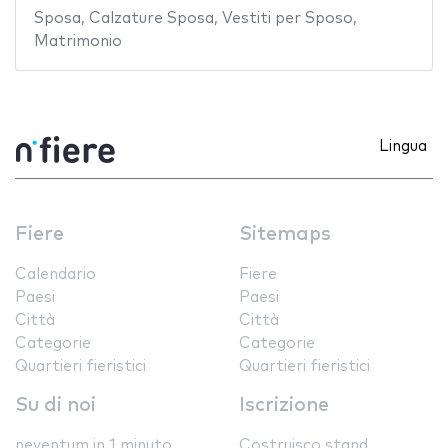
Sposa
,
Calzature Sposa
,
Vestiti per Sposo
,
Matrimonio
Lingua
Fiere
Sitemaps
Calendario
Fiere
Paesi
Paesi
Città
Città
Categorie
Categorie
Quartieri fieristici
Quartieri fieristici
Su di noi
Iscrizione
neventum in 1 minuto
Costruisco stand