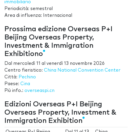
immobiliario
Periodicità: semestral
Area di influenza: Internacional
Prossima edizione Overseas P+I
Beijing Overseas Property,
Investment & Immigration
Exhibitiono
Dal
mercoledì 11
al
venerdì 13 novembre 2026
Centro fieristico:
China National Convention Center
Città:
Pechino
Paese:
Cina
Più info.:
overseaspi.cn
Edizioni Overseas P+I Beijing
Overseas Property, Investment &
Immigration Exhibition
Overseas P+I Beijing
Dal
11
al
13
China