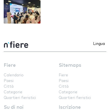
Lingua
Fiere
Sitemaps
Calendario
Fiere
Paesi
Paesi
Città
Città
Categorie
Categorie
Quartieri fieristici
Quartieri fieristici
Su di noi
Iscrizione