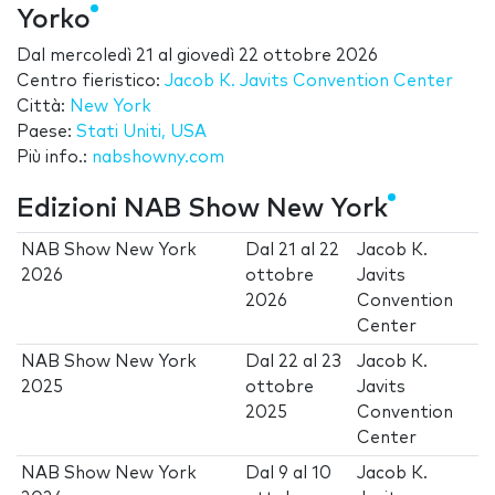
Yorko
Dal
mercoledì 21
al
giovedì 22 ottobre 2026
Centro fieristico:
Jacob K. Javits Convention Center
Città:
New York
Paese:
Stati Uniti, USA
Più info.:
nabshowny.com
Edizioni NAB Show New York
NAB Show New York
Dal
21
al
22
Jacob K.
2026
ottobre
Javits
2026
Convention
Center
NAB Show New York
Dal
22
al
23
Jacob K.
2025
ottobre
Javits
2025
Convention
Center
NAB Show New York
Dal
9
al
10
Jacob K.