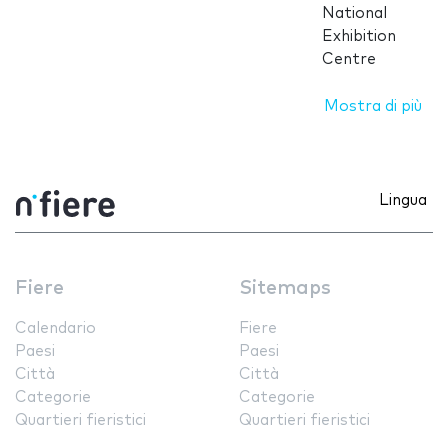
National
Exhibition
Centre
Mostra di più
Lingua
Fiere
Sitemaps
Calendario
Fiere
Paesi
Paesi
Città
Città
Categorie
Categorie
Quartieri fieristici
Quartieri fieristici